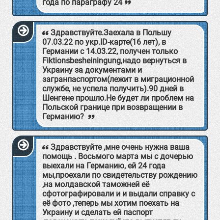
года по параграфу 24
Здравствуйте.Заехалa в Польшу
07.03.22 по укр.ID-карте(16 лет), в
Германии с 14.03.22, получен только
Fiktionsbesheiningung,надо вернуться в
Украину за документами и
загранпаспортом(лежит в миграционной
службе, не успела получить).90 дней в
Шенгене прошло.Не будет ли проблем на
Польской границе при возвращении в
Германию?
Здравствуйте ,мне очень нужна ваша
помощь . Восьмого марта мы с дочерью
выехали на Германию, ей 24 года
мы,проехали по свидетельству рождению
,на молдавской таможней её
сфотографировали и и выдали справку с
её фото ,теперь мы хотим поехать на
Украину и сделать ей паспорт