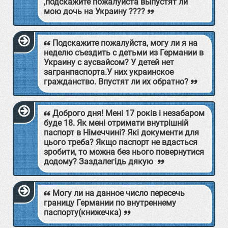
,подскажите пожалуйста выпустят ли
мою дочь на Украину ????
Подскажите пожалуйста, могу ли я на
неделю съездить с детьми из Германии в
Украину с аусвайсом? У детей нет
загранпаспорта.У них украинское
гражданство. Впустят ли их обратно?
Доброго дня! Мені 17 років і незабаром
буде 18. Як мені отримати внутрішній
паспорт в Німеччині? Які документи для
цього треба? Якщо паспорт не вдасться
зробити, то можна без нього повернутися
додому? Заздалегідь дякую
Могу ли на данное число пересечь
границу Германии по внутреннему
паспорту(книжечка)