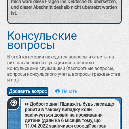
mich wäre diese Fragen ins Deutsche zu übersetzen,
und dieser Abschnitt deshalb nicht übersetzt worden
ist.
Консульские
вопросы
В этой категории находятся вопросы и ответы на
них, касающиеся функций исполняемых
консульскими служащими (паспортные вопросы,
вопросы консульского учета, вопросы гражданства
и пр.)
Добавить вопрос
Доброго дня! Пiдкажіть будь ласка,що
робити в такому випадку коли
закінчуеться дозвіл на проживання
дитини (дали на 6 місяців тому, що
11.04.2022 закінчився срок дії загран