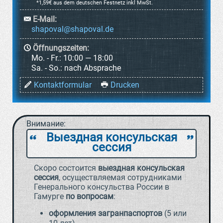
*1,59€ aus dem deutschen Festnetz inkl MwSt.
E-Mail:
Öffnungszeiten:
Mo. - Fr.:
10:00 — 18:00
Sa. - So.:
nach Absprache
Kontaktformular
Drucken
Внимание:
Выездная консульская
`
a
сессия
Скоро состоится
выездная консульская
сессия
, осуществляемая сотрудниками
Генерального консульства России в
Гамурге
по вопросам
:
оформления загранпаспортов
(5 или