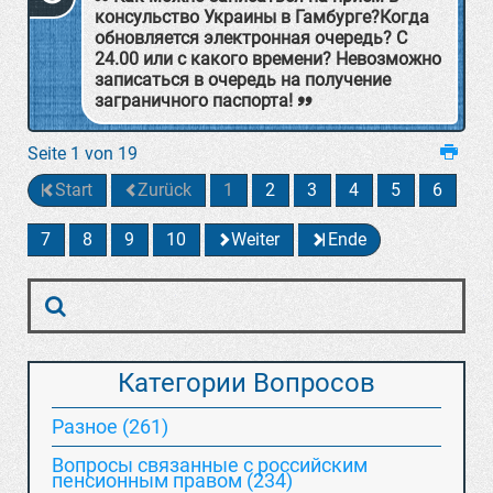
консульство Украины в Гамбурге?Когда
обновляется электронная очередь? С
24.00 или с какого времени? Невозможно
записаться в очередь на получение
заграничного паспорта!
Seite 1 von 19
Start
Zurück
1
2
3
4
5
6
7
8
9
10
Weiter
Ende
Категории Вопросов
Разное (261)
Вопросы связанные с российским
пенсионным правом (234)