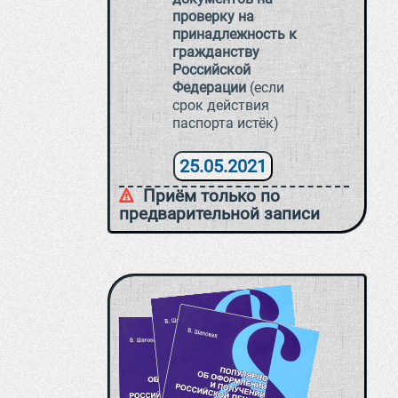
проверку на
принадлежность к
гражданству
Российской
Федерации
(если
срок действия
паспорта истёк)
25.05.2021
Приём только по
предварительной записи