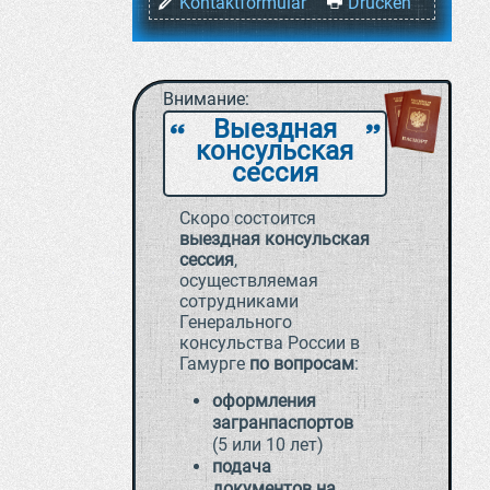
Kontaktformular
Drucken
Внимание:
Выездная
`
a
консульская
сессия
Скоро состоится
выездная консульская
сессия
,
осуществляемая
сотрудниками
Генерального
консульства России в
Гамурге
по вопросам
:
оформления
загранпаспортов
(5 или 10 лет)
подача
документов на