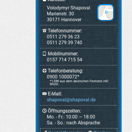
Volodymyr Shapoval
Marienstr. 30
30171 Hannover
Telefonnummer:
0511 279 36 23
0511 279 39 740
Mobilnummer:
0157 714 715 54
Telefonberatung:
0900 1000072*
*1,59€ aus dem deutschen Festnetz inkl
MwSt.
E-Mail:
Öffnungszeiten:
Mo. - Fr.:
10:00 — 18:00
Sa. - So.:
nach Absprache