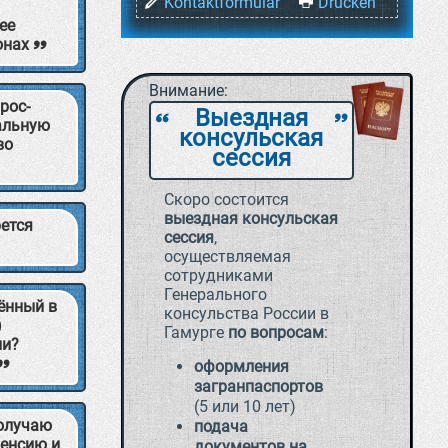
Kontaktformular
Drucken
ее
онах
Внимание:
рос-
Выездная
`
a
альную
консульская
во
сессия
Скоро состоится
выездная консульская
рется
сессия
,
осуществляемая
сотрудниками
Генерального
ённый в
консульства России в
)
Гамурге
по вопросам
:
ии?
оформления
загранпаспортов
(5 или 10 лет)
получаю
подача
пенсию и
документов на