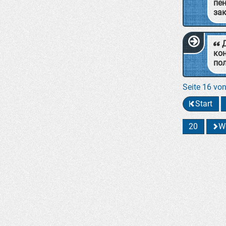
пен
за
ко
пол
Seite 16 vo
Start
20
We