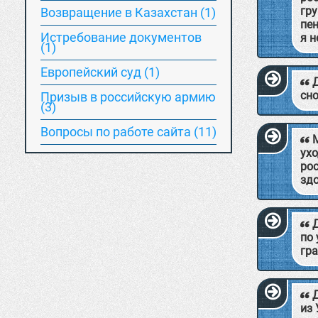
гру
Возвращение в Казахстан (1)
пен
Истребование документов
я 
(1)
Европейский суд (1)
сн
Призыв в российскую армию
(3)
Вопросы по работе сайта (11)
ух
ро
здо
по 
гра
из