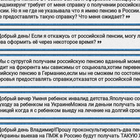
ндзихерунг требует от меня справку о получении российск
сии. Но я не где не указывала что я имею пенсию в России
не предоставлять такую справку? Что меня ожидает?
Добрый день! Если я откажусь от российской пенсии, могу л
ова оформить её через некоторое время?
Мы с супругой получаем российскую пенсию вданный моме
одит на фрюрента мы сависимы от соцыюала,хотим переве
сийскую пенсию в Германию,если мы не сможем по состоя
ровья предоставлять справки,отказатся от российской пе
Добрый вечер Уменя ребенок инвалид детства.Яполучаю со
уходу за ребенком на УкраинеМожна ли деньни получать з
ницей когда я с ребенком выеду на лечение на долгий сро
Добрый день Владимир!Прошу проконсультировать-два пе
 Украины выехав на ПМЖ в Россию будут получать ТАКУЮ