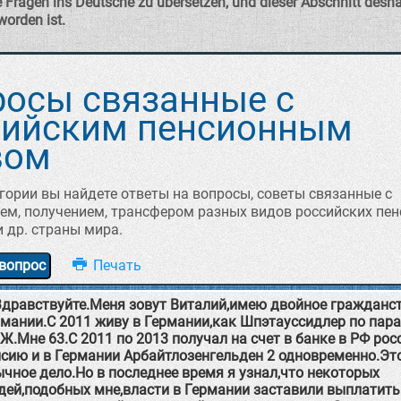
 Fragen ins Deutsche zu übersetzen, und dieser Abschnitt desha
worden ist.
росы связанные с
сийским пенсионным
вом
егории вы найдете ответы на вопросы, советы связанные с
м, получением, трансфером разных видов российских пен
 др. страны мира.
вопрос
Здравствуйте.Меня зовут Виталий,имею двойное гражданс
мании.С 2011 живу в Германии,как Шпэтауссидлер по пара
.Мне 63.С 2011 по 2013 получал на счет в банке в РФ ро
нсию и в Германии Арбайтлозенгельден 2 одновременно.Эт
чное дело.Но в последнее время я узнал,что некоторых
дей,подобных мне,власти в Германии заставили выплатит