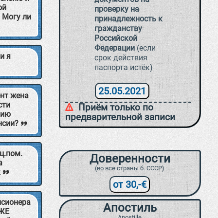
ой
проверку на
. Могу ли
принадлежность к
гражданству
Российской
Федерации
(если
и я
срок действия
паспорта истёк)
25.05.2021
нт жена
сти
Приём только по
нию
предварительной записи
нсии?
ц.пом.
Доверенности
а
(во все страны б. СССР)
к
от 30,-€
нсионера
Апостиль
 ЖЕ
Apostille