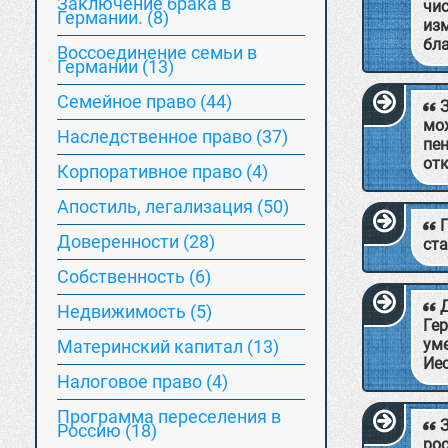
Заключение брака в
чи
Германии. (8)
из
бла
Воссоединение семьи в
Германии (13)
Семейное право (44)
мо
Наследственное право (37)
пен
от
Корпоративное право (4)
Апостиль, легализация (50)
Доверенности (28)
ст
Собственность (6)
Недвижимость (5)
Гер
ум
Материнский капитал (13)
Ие
Hалоговое право (4)
Программа переселения в
Россию (18)
ро