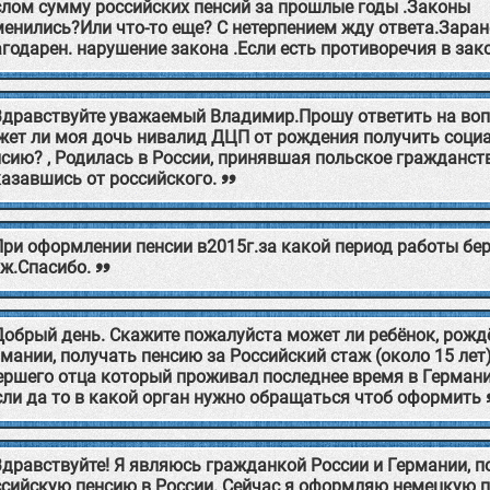
слом сумму российских пенсий за прошлые годы .Законы
менились?Или что-то еще? С нетерпением жду ответа.Заран
годарен. нарушение закона .Если есть противоречия в зак
Здравствуйте уважаемый Владимир.Прошу ответить на воп
жет ли моя дочь нивалид ДЦП от рождения получить соци
сию? , Родилась в России, принявшая польское гражданст
казавшись от российского.
При оформлении пенсии в2015г.за какой период работы бе
аж.Спасибо.
Добрый день. Скажите пожалуйста может ли ребёнок, рожд
мании, получать пенсию за Российский стаж (около 15 лет
ершего отца который проживал последнее время в Герман
сли да то в какой орган нужно обращаться чтоб оформить
Здравствуйте! Я являюсь гражданкой России и Германии, 
ссийскую пенсию в России. Сейчас я оформляю немецкую 