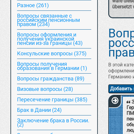
wäre diese
Разное (261)
übersetzt 
Вопросы связанные с
российским пенсионным
правом (234)
Воп
Вопросы оформления и
получения украинской
рос
пенсии из-за границы (43)
пра
Консульские вопросы (375)
Вопросы получения
В этой кат
образования в Германии (1)
оформление
Германию и
Вопросы гражданства (89)
Визовые вопросы (28)
Добавить 
Пересечение границы (385)
Гер
Брак в Дании (24)
ПМЖ
пе
Заключение брака в России.
(2)
обы
лю