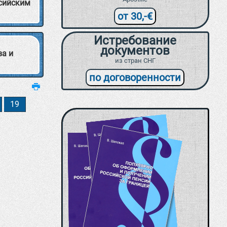
ссийским
от 30,-€
Истребование
документов
ва и
из стран СНГ
по договоренности
19