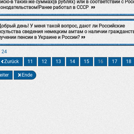
исю-в таких-же суммах(в рублях) или в соответствии с Ро
конодательством!Ранее работал в СССР
Добрый день! У меня такой вопрос, дают ли Российские
нсульства сведения немецким амтам о наличии гражданст
учении пенсии в Украине и России?
n 24
Zurück
11
12
13
14
15
16
17
18
iter
Ende