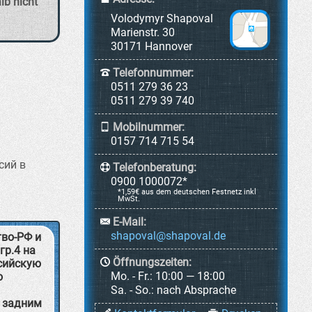
lb nicht
Volodymyr Shapoval
Marienstr. 30
30171 Hannover
Telefonnummer:
0511 279 36 23
0511 279 39 740
Mobilnummer:
0157 714 715 54
сий в
Telefonberatung:
0900 1000072*
*1,59€ aus dem deutschen Festnetz inkl
MwSt.
E-Mail:
тво-РФ и
гр.4 на
Öffnungszeiten:
ссийскую
Mo. - Fr.:
10:00 — 18:00
о
Sa. - So.:
nach Absprache
ь задним