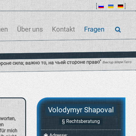
gen
Über uns
Kontakt
Fragen
Volodymyr Shapoval
tworten,
§ Rechtsberatung
en
für mich
Adresse: