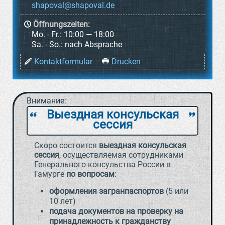
Öffnungszeiten:
Mo. - Fr.:
10:00 — 18:00
Sa. - So.:
nach Absprache
Kontaktformular
Drucken
Внимание:
Выездная консульская
`
a
сессия
Скоро состоится
выездная консульская
сессия
, осуществляемая сотрудниками
Генерального консульства России в
Гамурге
по вопросам
:
оформления загранпаспортов
(5 или
10 лет)
подача документов на проверку на
принадлежность к гражданству