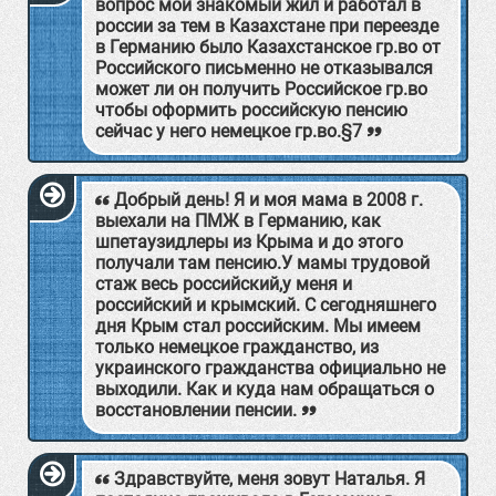
вопрос мой знакомый жил и работал в
россии за тем в Казахстане при переезде
в Германию было Казахстанское гр.во от
Российского письменно не отказывался
может ли он получить Российское гр.во
чтобы оформить российскую пенсию
сейчас у него немецкое гр.во.§7
Добрый день! Я и моя мама в 2008 г.
выехали на ПМЖ в Германию, как
шпетаузидлеры из Крыма и до этого
получали там пенсию.У мамы трудовой
стаж весь российский,у меня и
российский и крымский. С сегодняшнего
дня Крым стал российским. Мы имеем
только немецкое гражданство, из
украинского гражданства официально не
выходили. Как и куда нам обращаться о
восстановлении пенсии.
Здравствуйте, меня зовут Наталья. Я