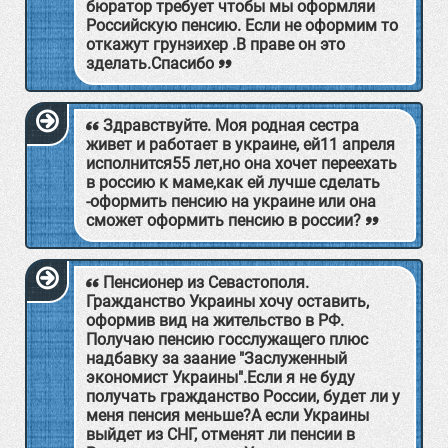
бюратор требует чтобы мы оформляи
Российскую пенсию. Если не оформим то
откажут грунзихер .В праве он это
зделать.Спасибо
Здравствуйте. Моя родная сестра
живет и работает в украине, ей11 апреля
исполнится55 лет,но она хочет переехать
в россию к маме,как ей лучше сделать
-оформить пенсию на украине или она
сможет оформить пенсию в россии?
Пенсионер из Севастополя.
Гражданство Украины хочу оставить,
оформив вид на жительство в РФ.
Получаю пенсию госслужащего плюс
надбавку за заание "Заслуженный
экономист Украины".Если я не буду
получать гражданство России, будет ли у
меня пенсия меньше?А если Украины
выйдет из СНГ, отменят ли пенсии в