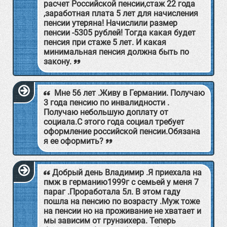
расчет Российской пенсии,стаж 22 года
,заработная плата 5 лет для начисления
пенсии утеряна! Начислили размер
пенсии -5305 рублей! Тогда какая будет
пенсия при стаже 5 лет. И какая
минимальная пенсия должна быть по
закону.
Мне 56 лет .Живу в Германии. Получаю
3 года пенсию по инвалидности .
Получаю небольшую доплату от
социала.С этого года социал требует
оформление российской пенсии.Обязана
я ее оформить?
Добрый день Владимир .Я приехала на
пмж в германию1999г с семьей у меня 7
параг .Проработала 5л. В этом гаду
пошла на пенсию по возрасту .Муж тоже
на пенсии но на проживание не хватает и
мы зависим от грунзихера. Теперь