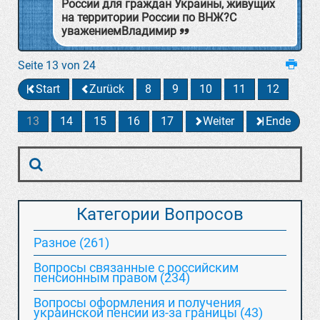
России для граждан Украины, живущих
на территории России по ВНЖ?С
уважениемВладимир
Seite 13 von 24
Start
Zurück
8
9
10
11
12
13
14
15
16
17
Weiter
Ende
Категории Вопросов
Разное (261)
Вопросы связанные с российским
пенсионным правом (234)
Вопросы оформления и получения
украинской пенсии из-за границы (43)