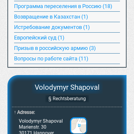
Программа переселения в Россию (18)
Возвращение в Казахстан (1)
Истребование документов (1)
Европейский суд (1)
Призыв в российскую армию (3)
Вопросы по работе сайта (11)
Volodymyr Shapoval
§ Rechtsberatung
Adresse:
Volodymyr Shapoval
Marienstr. 30
30171 Hannover