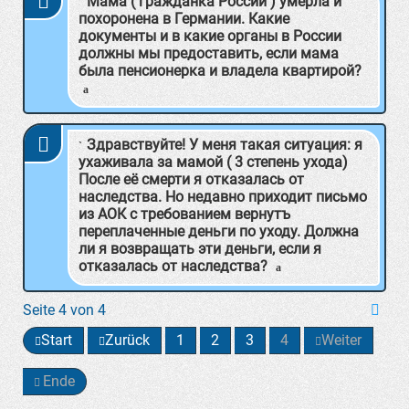
Мама ( гражданка России ) умерла и
похоронена в Германии. Какие
документы и в какие органы в России
должны мы предоставить, если мама
была пенсионерка и владела квартирой?
Здравствуйте! У меня такая ситуация: я
ухаживала за мамой ( 3 степень ухода)
После её смерти я отказалась от
наследства. Но недавно приходит письмо
из АОК с требованием вернутъ
переплаченные деньги по уходу. Должна
ли я возвращать эти деньги, если я
отказалась от наследства?
Seite 4 von 4
Start
Zurück
1
2
3
4
Weiter
Ende