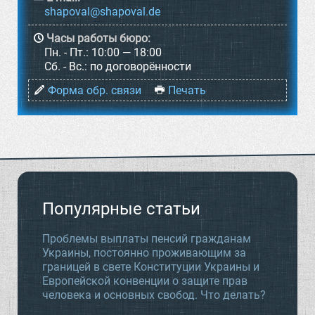
Часы работы бюро:
Пн. - Пт.:
10:00 — 18:00
Cб. - Вс.:
по договорённости
Форма обр. связи
Печать
Популярные статьи
Проблемы выплаты пенсий гражданам
Украины, постоянно проживающим за
границей в свете Конституции Украины и
Европейской конвенции о защите прав
человека и основных свобод. Что делать?