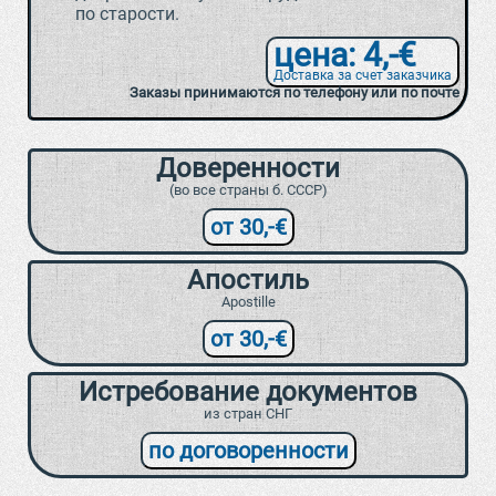
по старости.
цена: 4,-€
Доставка за счет заказчика
Заказы принимаются по телефону или по почте
Доверенности
(во все страны б. СССР)
от 30,-€
Апостиль
Apostille
от 30,-€
Истребование документов
из стран СНГ
по договоренности