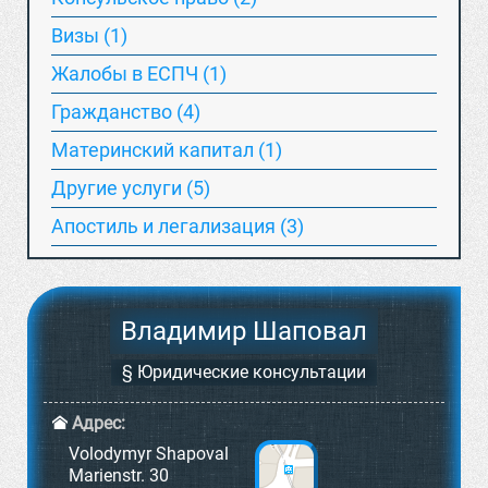
Визы (1)
Жалобы в ЕСПЧ (1)
Гражданство (4)
Материнский капитал (1)
Другие услуги (5)
Апостиль и легализация (3)
Владимир Шаповал
§ Юридические консультации
Адрес:
Volodymyr Shapoval
Marienstr. 30