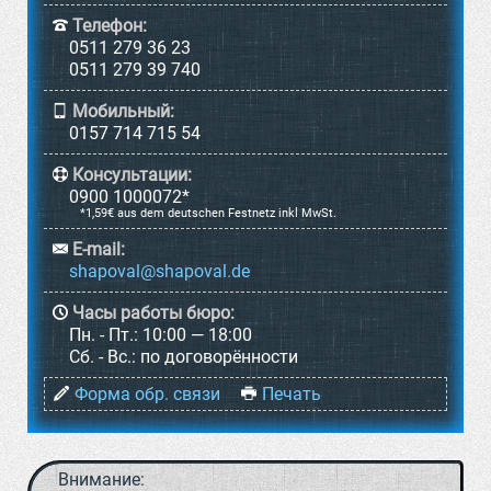
Телефон:
0511 279 36 23
0511 279 39 740
Мобильный:
0157 714 715 54
Консультации:
0900 1000072*
*1,59€ aus dem deutschen Festnetz inkl MwSt.
E-mail:
Часы работы бюро:
Пн. - Пт.:
10:00 — 18:00
Cб. - Вс.:
по договорённости
Форма обр. связи
Печать
Внимание: