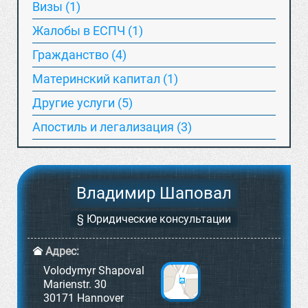
Визы (1)
Жалобы в ЕСПЧ (1)
Гражданство (4)
Материнский капитал (1)
Другие услуги (5)
Апостиль и легализация (3)
Владимир Шаповал
§ Юридические консультации
Адрес:
Volodymyr Shapoval
Marienstr. 30
30171 Hannover