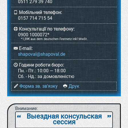
0511 279 39 740
Мобільний телефон:
0157 714 715 54
Консультації по телефону:
0900 1000072*
*1,59€ aus dem deutschen Festnetz inkl MwSt.
E-mail:
Години роботи бюро:
Пн. - Пт.:
10:00 — 18:00
Cб. - Нд.:
за домовленістю
Форма зв. зв'язку
Друк
Внимание:
Выездная консульская
`
a
сессия