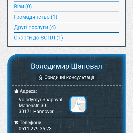
Візи (0)
Громадянство (1)
Другі послуги (4)
Скарги до ЄСПЛ (1)
Володимир Шаповал
§ Юридичні консультації
Адреса:
Volodymyr Shapoval
Marienstr. 30
30171 Hannover
Телефони:
0511 279 36 23