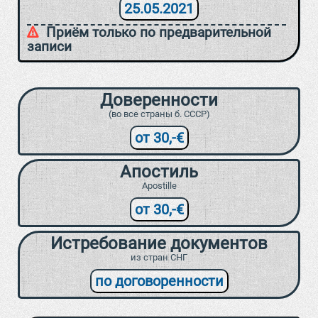
25.05.2021
Приём только по предварительной
записи
Доверенности
(во все страны б. СССР)
от 30,-€
Апостиль
Apostille
от 30,-€
Истребование документов
из стран СНГ
по договоренности