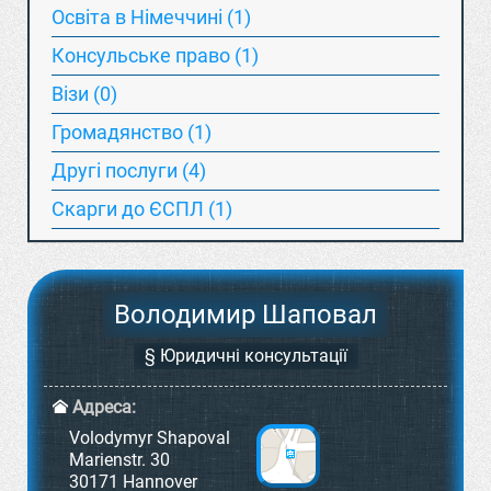
Освіта в Німеччині (1)
Консульське право (1)
Візи (0)
Громадянство (1)
Другі послуги (4)
Скарги до ЄСПЛ (1)
Володимир Шаповал
§ Юридичні консультації
Адреса:
Volodymyr Shapoval
Marienstr. 30
30171 Hannover