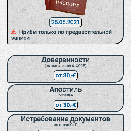
25.05.2021
Приём только по предварительной
записи
Доверенности
(во все страны б. СССР)
от 30,-€
Апостиль
Apostille
от 30,-€
Истребование документов
из стран СНГ