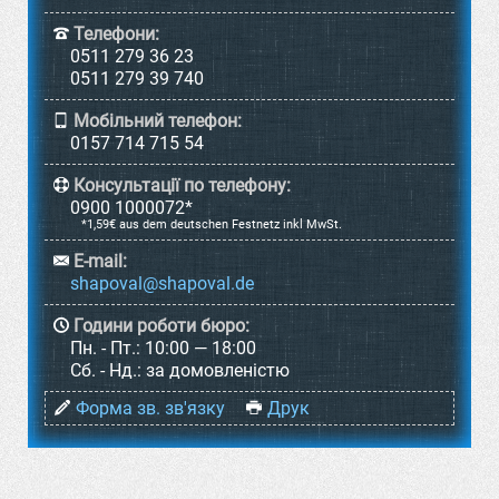
Телефони:
0511 279 36 23
0511 279 39 740
Мобільний телефон:
0157 714 715 54
Консультації по телефону:
0900 1000072*
*1,59€ aus dem deutschen Festnetz inkl MwSt.
E-mail:
Години роботи бюро:
Пн. - Пт.:
10:00 — 18:00
Cб. - Нд.:
за домовленістю
Форма зв. зв'язку
Друк