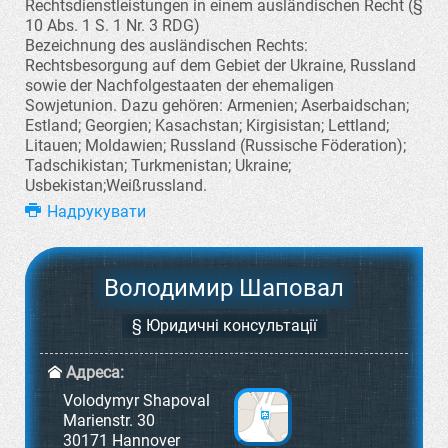
Rechtsdienstleistungen in einem ausländischen Recht (§
10 Abs. 1 S. 1 Nr. 3 RDG)
Bezeichnung des ausländischen Rechts:
Rechtsbesorgung auf dem Gebiet der Ukraine, Russland
sowie der Nachfolgestaaten der ehemaligen
Sowjetunion. Dazu gehören: Armenien; Aserbaidschan;
Estland; Georgien; Kasachstan; Kirgisistan; Lettland;
Litauen; Moldawien; Russland (Russische Föderation);
Tadschikistan; Turkmenistan; Ukraine;
Usbekistan;Weißrussland.
Надрукувати
Володимир Шаповал
§ Юридичні консультації
Адреса:
Volodymyr Shapoval
Marienstr. 30
30171 Hannover