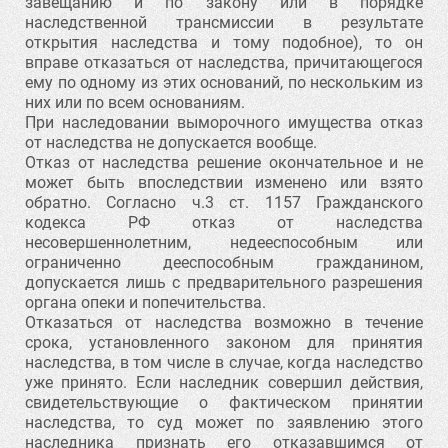
завещанию и по закону или в порядке
наследственной трансмиссии в результате
открытия наследства и тому подобное), то он
вправе отказаться от наследства, причитающегося
ему по одному из этих оснований, по нескольким из
них или по всем основаниям.
При наследовании выморочного имущества отказ
от наследства не допускается вообще.
Отказ от наследства решение окончательное и не
может быть впоследствии изменено или взято
обратно. Согласно ч.3 ст. 1157 Гражданского
кодекса РФ отказ от наследства
несовершеннолетним, недееспособным или
ограниченно дееспособным гражданином,
допускается лишь с предварительного разрешения
органа опеки и попечительства.
Отказаться от наследства возможно в течение
срока, установленного законом для принятия
наследства, в том числе в случае, когда наследство
уже принято. Если наследник совершил действия,
свидетельствующие о фактическом принятии
наследства, то суд может по заявлению этого
наследника признать его отказавшимся от