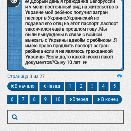
Добрый день,я гражданка Белоруссии
и у меня постоянный вид на жительство в
Украине мой ребёнок получил загран
паспорт в Украине,Украинский но
подавал его отец на этот паспорт ,паспорт
закончился ещё в прошлом году .Мы
были вынуждены в связи с войной
выехать с Украины вдвоём с ребёнком .Я
имею право продлить паспорт загран
ребёнка если я не являюсь гражданкой
Украины ?Если да,то какой нужен пакет
документов?Сыну 10 лет
Страница 3 из 27
В начало
Назад
1
2
3
4
5
6
7
8
9
10
Вперед
В конец