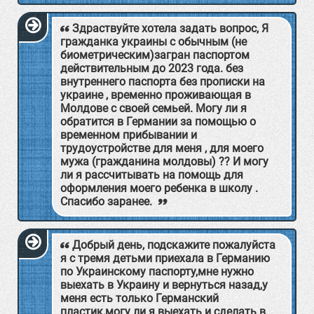
Здраствуйте хотела задать вопрос, Я
гражданка украины с обычным (не
биометрическим)загран паспортом
действительным до 2023 года. без
внутреннего паспорта без прописки на
украине , временно проживающая в
Молдове с своей семьей. Могу ли я
обратится в Германии за помощью о
временном прибывании и
трудоустройстве для меня , для моего
мужа (гражданина молдовы) ?? И могу
ли я рассчитывать на помощь для
оформления моего ребенка в школу .
Спасибо заранее.
Добрый день, подскажите пожалуйста
я с тремя детьми приехала в Германию
по Украинскому паспорту,мне нужно
выехать в Украину и вернуться назад,у
меня есть только Германский
пластик,могу ли я выехать и сделать в