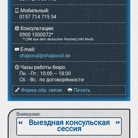
Мобильный:
0157 714 715 54
Консультации:
0900 1000072*
*1,59€ aus dem deutschen Festnetz inkl MwSt.
E-mail:
Часы работы бюро:
Пн. - Пт.:
10:00 — 18:00
Cб. - Вс.:
по договорённости
Форма обр. связи
Печать
Внимание:
Выездная консульская
`
a
сессия