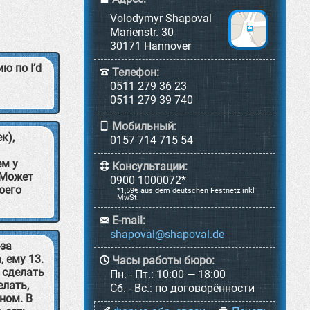
Volodymyr Shapoval
Marienstr. 30
30171 Hannover
ю по I’d
Телефон:
0511 279 36 23
0511 279 39 740
Мобильный:
к),
0157 714 715 54
ем у
Консультации:
 Может
0900 1000072*
оего
*1,59€ aus dem deutschen Festnetz inkl
MwSt.
E-mail:
-за
 ему 13.
Часы работы бюро:
о сделать
Пн. - Пт.:
10:00 — 18:00
елать,
Cб. - Вс.:
по договорённости
ном. В