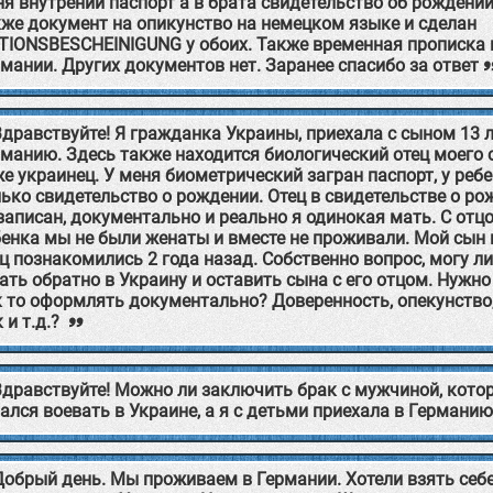
я внутрений паспорт а в брата свидетельство об рождении
кже документ на опикунство на немецком языке и сделан
KTIONSBESCHEINIGUNG у обоих. Также временная прописка 
мании. Других документов нет. Заранее спасибо за ответ
Здравствуйте! Я гражданка Украины, приехала с сыном 13 л
манию. Здесь также находится биологический отец моего 
е украинец. У меня биометрический загран паспорт, у реб
ько свидетельство о рождении. Отец в свидетельстве о р
записан, документально и реально я одинокая мать. С отц
енка мы не были женаты и вместе не проживали. Мой сын 
ц познакомились 2 года назад. Собственно вопрос, могу ли
ать обратно в Украину и оставить сына с его отцом. Нужно
 то оформлять документально? Доверенность, опекунство,
 и т.д.?
Здравствуйте! Можно ли заключить брак с мужчиной, кото
ался воевать в Украине, а я с детьми приехала в Германи
Добрый день. Мы проживаем в Германии. Хотели взять себ