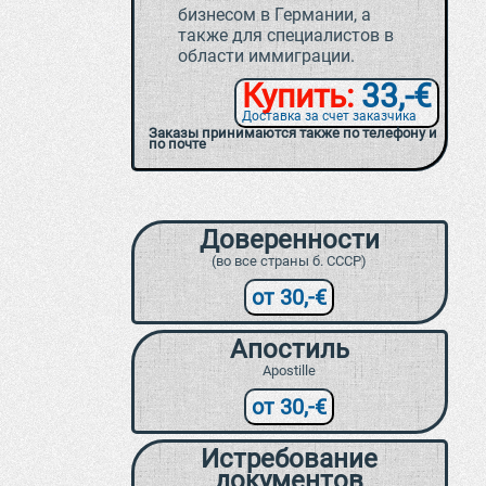
бизнесом в Германии, а
также для специалистов в
области иммиграции.
Купить:
33,-€
Доставка за счет заказчика
Заказы принимаются также по телефону и
по почте
Доверенности
(во все страны б. СССР)
от 30,-€
Апостиль
Apostille
от 30,-€
Истребование
документов