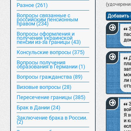
(удочерени
Разное (261)
Вопросы связанные с
Добавить 
российским пенсионным
правом (234)
Вопросы оформления и
пас
получения украинской
до
пенсии из-за границы (43)
Консульские вопросы (375)
Вопросы получения
пл
образования в Германии (1)
зап
мо
Вопросы гражданства (89)
ли
от
Визовые вопросы (28)
Пересечение границы (385)
Брак в Дании (24)
вой
Я х
Заключение брака в России.
и к
(2)
есл