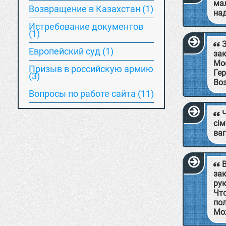
мал
Возвращение в Казахстан (1)
на
Истребование документов
(1)
Европейский суд (1)
за
Мо
Призыв в российскую армию
Гер
(3)
Во
Вопросы по работе сайта (11)
сім
ваг
зак
рук
Что
пол
Мож