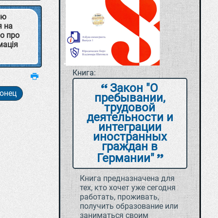
ою
я на
во про
мація
Книга:
Закон "О
конец
пребывании,
трудовой
деятельности и
интеграции
иностранных
граждан в
Германии"
Книга предназначена для
тех, кто хочет уже сегодня
работать, проживать,
получить образование или
заниматься своим