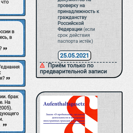
 что
проверку на
принадлежность к
гражданству
Российской
Федерации
(если
ссии в
срок действия
сь, в
паспорта истёк)
?
25.05.2021
Приём только по
з'єднання
предварительной записи
к
ня?
ии. брак
е. На
.2005).
едующего
и.
.