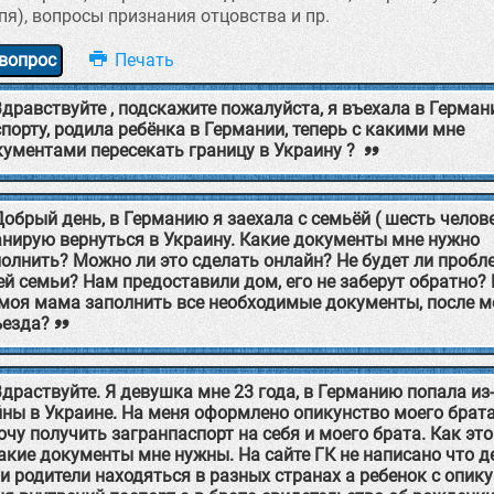
пя), вопросы признания отцовства и пр.
вопрос
Здравствуйте , подскажите пожалуйста, я въехала в Германи
порту, родила ребёнка в Германии, теперь с какими мне
кументами пересекать границу в Украину ?
Добрый день, в Германию я заехала с семьёй ( шесть челове
анирую вернуться в Украину. Какие документы мне нужно
олнить? Можно ли это сделать онлайн? Не будет ли пробл
ей семьи? Нам предоставили дом, его не заберут обратно?
 моя мама заполнить все необходимые документы, после м
ъезда?
Здраствуйте. Я девушка мне 23 года, в Германию попала из
ны в Украине. На меня оформлено опикунство моего брата,
очу получить загранпаспорт на себя и моего брата. Как эт
акие документы мне нужны. На сайте ГК не написано что д
и родители находяться в разных странах а ребенок с опику