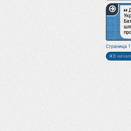
Укр
Бат
шлю
про
Страница 1
В начал