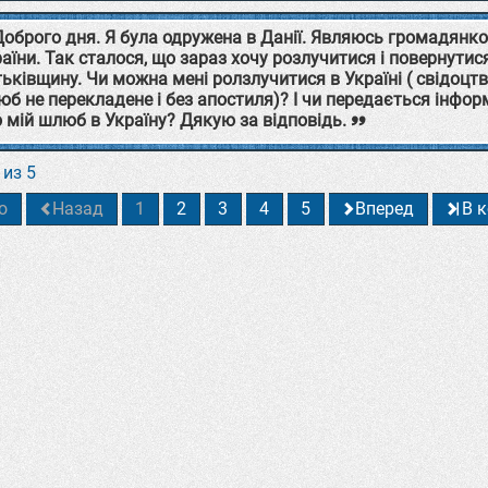
Доброго дня. Я була одружена в Данії. Являюсь громадянк
аїни. Так сталося, що зараз хочу розлучитися і повернутис
ьківщину. Чи можна мені ролзлучитися в Україні ( свідоцт
б не перекладене і без апостиля)? І чи передається інфор
 мій шлюб в Україну? Дякую за відповідь.
 из 5
о
Назад
1
2
3
4
5
Вперед
В 