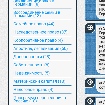
Заключение брака в
мен
Германии. (8)
та
FI
Воссоединение семьи в
Гер
Германии (13)
Семейное право (44)
Наследственное право (37)
Гер
тож
Корпоративное право (4)
тол
не 
Апостиль, легализация (50)
реб
оте
Доверенности (28)
уех
как
Собственность (6)
днк
Недвижимость (5)
Материнский капитал (13)
ост
Hалоговое право (4)
Программа переселения в
Россию (18)