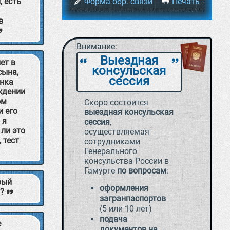
, есть
Форма обр. связи
Печать
в
Внимание:
Выездная
ет в
`
a
консульская
сына,
сессия
енка
ождении
ом
Скоро состоится
и его
выездная консульская
 я
сессия
,
 ли это
осуществляемая
 тест
сотрудниками
Генерального
консульства России в
Гамурге
по вопросам
:
рый
оформления
ю?
загранпаспортов
(5 или 10 лет)
подача
е
документов на