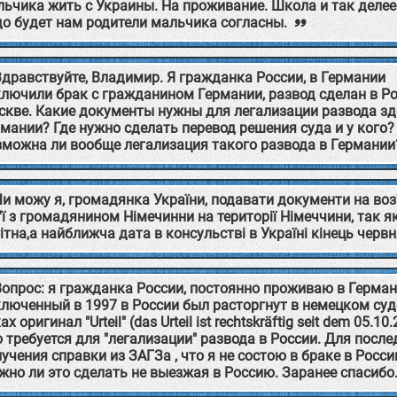
ьчика жить с Украины. На проживание. Школа и так делее
до будет нам родители мальчика согласны.
Здравствуйте, Владимир. Я гражданка России, в Германии
ключили брак с гражданином Германии, развод сделан в Ро
скве. Какие документы нужны для легализации развода зде
мании? Где нужно сделать перевод решения суда и у кого?
зможна ли вообще легализация такого развода в Германии
Чи можу я, громадянка України, подавати документи на во
'ї з громадянином Німечинни на території Німеччини, так я
ітна,а найближча дата в консульстві в Україні кінець черв
Вопрос: я гражданка России, постоянно проживаю в Герман
люченный в 1997 в России был расторгнут в немецком суд
ах оригинал "Urteil" (das Urteil ist rechtskräftig seit dem 05.10
 требуется для "легализации" развода в России. Для посл
учения справки из ЗАГЗа , что я не состою в браке в Росси
но ли это сделать не выезжая в Россию. Заранее спасибо