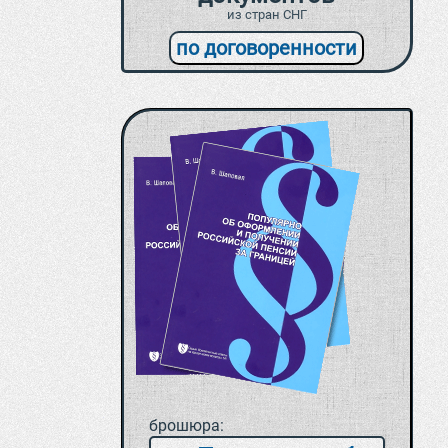
из стран СНГ
по договоренности
брошюра: