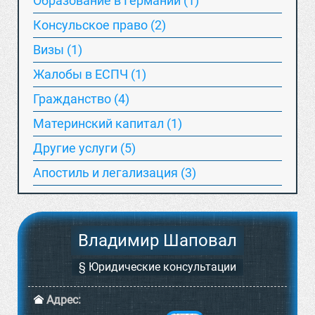
Образование в Германии (1)
Консульское право (2)
Визы (1)
Жалобы в ЕСПЧ (1)
Гражданство (4)
Материнский капитал (1)
Другие услуги (5)
Апостиль и легализация (3)
Владимир Шаповал
§ Юридические консультации
Адрес: