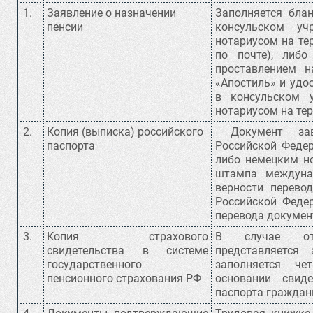
1.
Заявление о назначении
Заполняется блан
пенсии
консульском уч
нотариусом на те
по почте), либ
проставлением 
«Апостиль» и удо
в консульском 
нотариусом на тер
2.
Копия (выписка) российского
Документ заве
паспорта
Российской Федер
либо немецким н
штампа междуна
верности перево
Российской Федер
перевода докумен
3.
Копия страхового
В случае отсу
свидетельства в системе
представляется 
государственного
заполняется че
пенсионного страхования РФ
основании свид
паспорта граждан