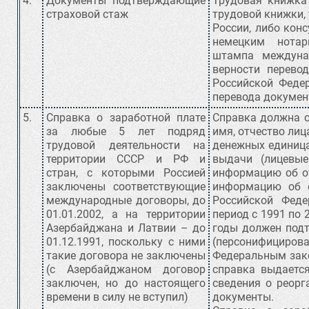
4.
Документы подтверждающие
Трудовая книжка 
страховой стаж
трудовой книжки,
России, либо кон
немецким нотар
штампа междуна
верности перево
Российской Федер
перевода докумен
5.
Справка о заработной плате
Справка должна с
за любые 5 лет подряд
имя, отчество лиц
трудовой деятельности на
денежных единица
территории СССР и РФ и
выдачи (лицевые
стран, с которыми Россией
информацию об от
заключены соответствующие
информацию об 
международные договоры, до
Российской Феде
01.01.2002, а на территории
период с 1991 по 
Азербайджана и Латвии – до
годы должен под
01.12.1991, поскольку с ними
(персонифицир
такие договора не заключены
Федеральным закон
(с Азербайджаном договор
справка выдаетс
заключен, но до настоящего
сведения о реорг
времени в силу не вступил)
документы.