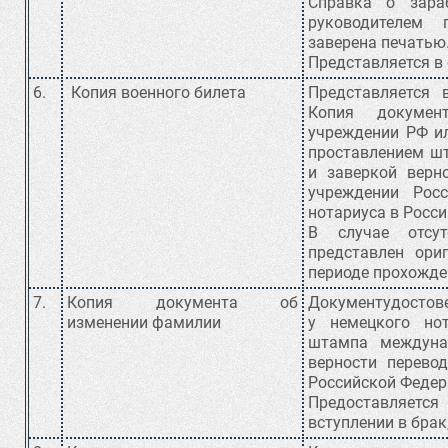
Справка о зара
руководителем 
заверена печатью
Представляется в
6.
Копия военного билета
Представляется 
Копия докумен
учреждении РФ и
проставлением ш
и заверкой верн
учреждении Рос
нотариуса в Росси
В случае отсу
представлен ори
периоде прохожде
7.
Копия документа об
Документудостове
изменении фамилии
у немецкого но
штампа междуна
верности перево
Российской Федера
Предоставляет
вступлении в брак