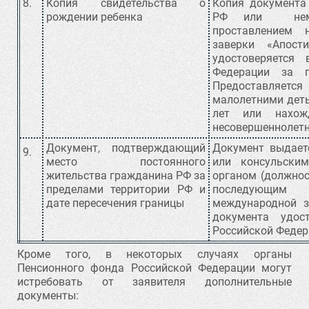
8.
Копия свидетельства о
Копия документа
рождении ребенка
РФ или неме
проставлением 
заверки «Апост
удостоверяется
Федерации за г
Предоставляется
малолетними деть
лет или нахож
несовершеннолетн
Документ, подтверждающий
Документ выдает
9.
место постоянного
или консульски
жительства гражданина РФ за
органом (должнос
пределами территории РФ и
последующим
дате пересечения границы
международной з
документа удос
Российской Федера
Кроме того, в некоторых случаях органы
Пенсионного фонда Российской Федерации могут
истребовать от заявителя дополнительные
документы: