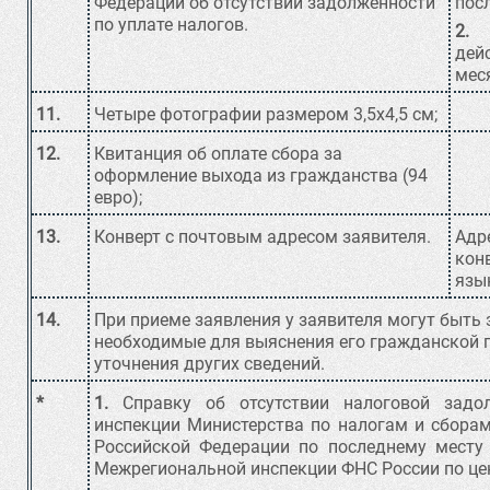
Федерации об отсутствии задолженности
пос
по уплате налогов.
2.
Н
дей
мес
11.
Четыре фотографии размером 3,5х4,5 см;
12.
Квитанция об оплате сбора за
оформление выхода из гражданства (94
евро);
13.
Конверт с почтовым адресом заявителя.
Адр
кон
язы
14.
При приеме заявления у заявителя могут быть
необходимые для выяснения его гражданской 
уточнения других сведений.
*
1.
Справку об отсутствии налоговой задо
инспекции Министерства по налогам и сбора
Российской Федерации по последнему месту 
Межрегиональной инспекции ФНС России по це