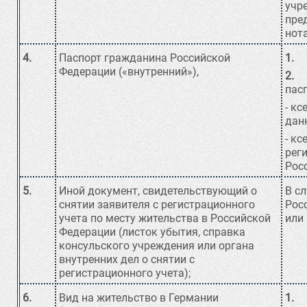
учр
пре
нот
4.
Паспорт гражданина Российской
1.
П
Федерации («внутренний»),
2.
Ес
пас
- к
дан
- кс
рег
Рос
5.
Иной документ, свидетельствующий о
В с
снятии заявителя с регистрационного
Рос
учета по месту жительства в Российской
или 
Федерации (листок убытия, справка
консульского учреждения или органа
внутренних дел о снятии с
регистрационного учета);
6.
Вид на жительство в Германии
1.
По