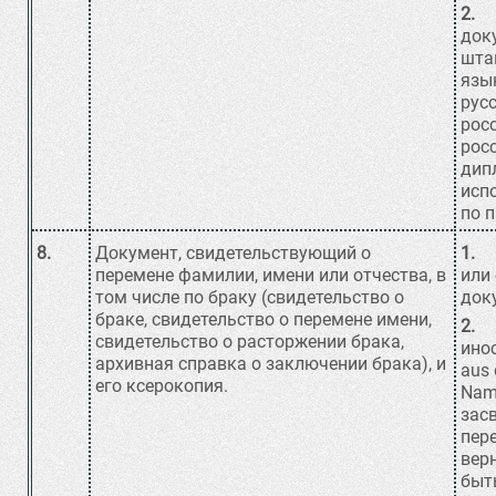
2.
Н
док
шта
язы
рус
рос
рос
дип
исп
по 
8.
Документ, свидетельствующий о
1.
Н
перемене фамилии, имени или отчества, в
или
том числе по браку (свидетельство о
док
браке, свидетельство о перемене имени,
2.
Д
свидетельство о расторжении брака,
ино
архивная справка о заключении брака), и
aus 
его ксерокопия.
Nam
зас
пер
вер
быт