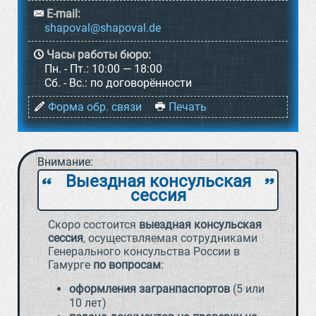
E-mail:
Часы работы бюро:
Пн. - Пт.:
10:00 — 18:00
Cб. - Вс.:
по договорённости
Форма обр. связи
Печать
Внимание:
Выездная консульская
`
a
сессия
Скоро состоится
выездная консульская
сессия
, осуществляемая сотрудниками
Генерального консульства России в
Гамурге
по вопросам
:
оформления загранпаспортов
(5 или
10 лет)