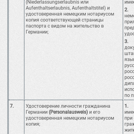
(Niederlassungserlaubnis или
име
Aufenthaltserlaubnis, Aufenthaltstitel) и
2.
Т
удостоверенная немецким нотариусом
неме
копия соответствующей страницы
при
паспорта с видом на жительство в
пре
Германии;
удо
3.
Но
док
шта
язы
рус
рос
рос
дип
исп
по 
7.
Удостоверение личности гражданина
1.
По
Германии
(Personalausweis)
и его
име
удостоверенная немецким нотариусом
при
копия;
гра
жите