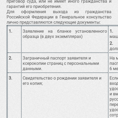
приговор суда, или не имеет иного гражданства и
гарантий его приобретения.
Для оформления выхода из гражданства
Российской Федерации в Генеральное консульство
лично представляются следующие документы:
1.
Заявление на бланке установленного
1.
З
образца (в двух экземплярах)
маш
2.
П
дол
2.
Заграничный паспорт заявителя и
На 
ксерокопии страниц с персональными
пасп
данными.
6 ме
3.
Свидетельство о рождении заявителя и
Есл
его копия;
вхо
удо
и в
рус
пер
удо
сот