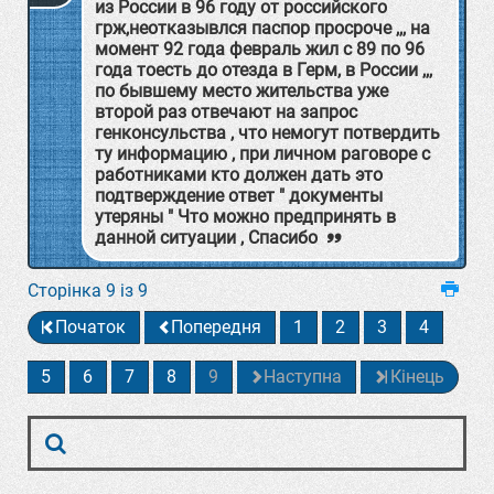
из России в 96 году от российского
грж,неотказывлся паспор просроче ,,, на
момент 92 года февраль жил с 89 по 96
года тоесть до отезда в Герм, в России ,,,
по бывшему место жительства уже
второй раз отвечают на запрос
генконсульства , что немогут потвердить
ту информацию , при личном раговоре с
работниками кто должен дать это
подтверждение ответ " документы
утеряны " Что можно предпринять в
данной ситуации , Спасибо
Сторінка 9 із 9
Початок
Попередня
1
2
3
4
5
6
7
8
9
Наступна
Кінець