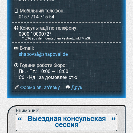
Мобільний телефон:
0157 714 715 54
Консультації по телефону:
0900 1000072*
*1,59€ aus dem deutschen Festnetz inkl MwSt.
E-mail:
Години роботи бюро:
Пн. - Пт.:
10:00 — 18:00
Cб. - Нд.:
за домовленістю
Форма зв. зв'язку
Друк
Внимание:
Выездная консульская
`
a
сессия