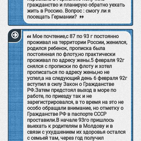
гражданство и планирую обратно уехать
жить в Россию. Вопрос : смогу ли я
посещать Германии?
Мое почтение,с 87 по 93 г постоянно
проживал на территории России, женился,
родился ребенок, прописка была
постоянная по флоту,но практически
проживал по адресу жены.5 февраля 92г
снялся с прописки по флоту и хотел
прописаться по адресу жены,но не
успел,а на следующий день 6 февраля 92г
вступил в силу Закон о Гражданстве
РФ.Затем предстоял выход в море по
работе, по приезду так и не
зарегистрировался, в то время на это не
особо обращали внимание, но отметку о
Гражданстве РФ в паспорте СССР
проставили.В начале 93го пришлось
выехать к родителям в Молдову и в
связи с ухудшением их здоровья остался
с семьей там, через год получил